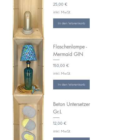
Preis
25,00 €
inkl. MwSt.
In den Warenkorb
Flaschenlampe -
Mermaid GIN
Preis
150,00 €
inkl. MwSt.
In den Warenkorb
Beton Untersetzer
Gr.L
Preis
12,00 €
inkl. MwSt.