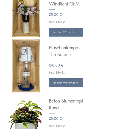
Windlicht Gr.M
Preis
25,00 €
inkl. MwSt.
In den Warenkorb
Flaschenlampe -
The Botanist
Preis
150,00 €
inkl. MwSt.
In den Warenkorb
Beton Blumentopf
Rund
Preis
25,00 €
inkl. MwSt.