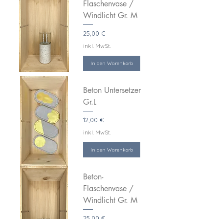
Flaschenvase /
Windlicht Gr. M
Preis
25,00 €
inkl. MwSt.
In den Warenkorb
Beton Untersetzer
Gr.L
Preis
12,00 €
inkl. MwSt.
In den Warenkorb
Beton-
Flaschenvase /
Windlicht Gr. M
Preis
25,00 €