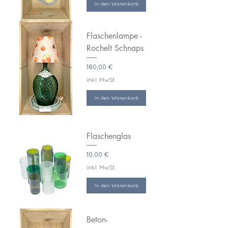
In den Warenkorb
Flaschenlampe -
Rochelt Schnaps
Preis
180,00 €
inkl. MwSt.
In den Warenkorb
Flaschenglas
Preis
10,00 €
inkl. MwSt.
In den Warenkorb
Beton-