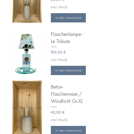
inkl. MwSt.
In den Warenkorb
Flaschenlampe -
Le Tribute
Preis
150,00 €
inkl. MwSt.
In den Warenkorb
Beton-
Flaschenvase /
Windlicht Gr.XL
Preis
40,00 €
inkl. MwSt.
In den Warenkorb