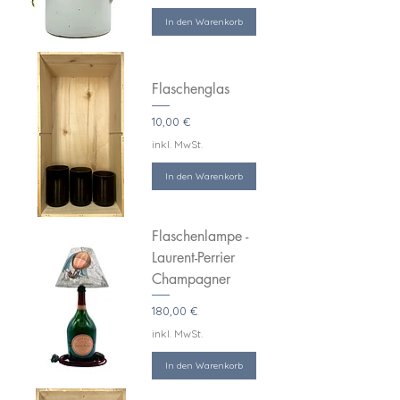
In den Warenkorb
Flaschenglas
Preis
10,00 €
inkl. MwSt.
In den Warenkorb
Flaschenlampe -
Laurent-Perrier
Champagner
Preis
180,00 €
inkl. MwSt.
In den Warenkorb