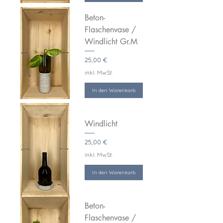
Beton-
Flaschenvase /
Windlicht Gr.M
Preis
25,00 €
inkl. MwSt.
In den Warenkorb
Windlicht
Preis
25,00 €
inkl. MwSt.
In den Warenkorb
Beton-
Flaschenvase /