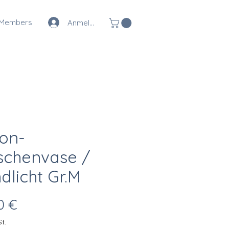
Members
Anmelden
on-
schenvase /
dlicht Gr.M
Preis
0 €
t.