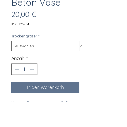
Beton Vase
Preis
20,00 €
inkl. MwSt.
Trockengräser
*
Anzahl
*
In den Warenkorb
Unsere Betonvasen sind äußerst
vielseitig einsetzbar. Nicht nur als
Dekoration findet sie
Verwendung, sondern auch für